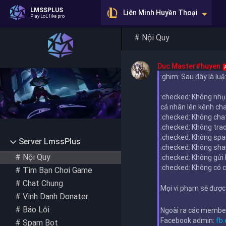
LMSSPLUS
Liên Minh Huyền Thoại
Play LoL like pro
Liên hệ quảng cáo:
lmssplus.org@gmail.com
Đấu Trường Chân Lí
#
Nội Quy
Copyright 2020 LmssPlus. All rights reserved. 
Shop Liên Minh
Trang
lmssplus.org isn't endorsed by Riot Games and doesn't ref
ot Games are trademarks or registered trademarks of Riot
Taxi Nội Bài
chủ
The advertisements on the page are powered by another pla
Duc Master#huyen
:
ghim
:
Sau đây là lu
Chat
:
checked
:
Không nhục
cá nhân lên kênh ch
Chat
Đăng
:
checked
:
Không chat
nhập
:
checked
:
Không trao 
:
checked
:
Không spam
Server LmssPlus
:
checked
:
Không shar
#
Nội Quy
:
checked
:
Không gửi 
:
checked
:
Không có c
#
Tìm Bạn Chơi Game
#
Chat Chung
Mọi vi phạm sẽ được
#
Vinh Danh Donater
#
Báo Lỗi
Ngoài ra các member
Facebook admin:
fb
#
Spam Bot