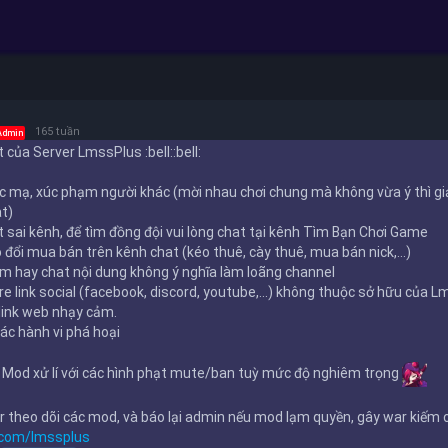
lect the views or opinions of Riot Games or anyone officially involved in produci
 Games, Inc. League of Legends © Riot Games, Inc.
tform, so be careful with the ad content. Lmssplus will not assume any responsibi
165 tuần
Admin
ật của Server LmssPlus
:
bell
:
:
bell
:
 mạ, xúc phạm người khác (mời nhau chơi chung mà không vừa ý thì gi
at)
 sai kênh, để tìm đồng đội vui lòng chat tại kênh Tìm Bạn Chơi Game
đổi mua bán trên kênh chat (kéo thuê, cày thuê, mua bán nick,...)
 hay chat nội dung không ý nghĩa làm loãng channel
e link social (facebook, discord, youtube,...) không thuộc sở hữu của 
link web nhạy cảm.
ác hành vi phá hoại
 Mod xử lí với các hình phạt mute/ban tuỳ mức độ nghiêm trọng
 theo dõi các mod, và báo lại admin nếu mod lạm quyền, gây war kiếm
.com/lmssplus