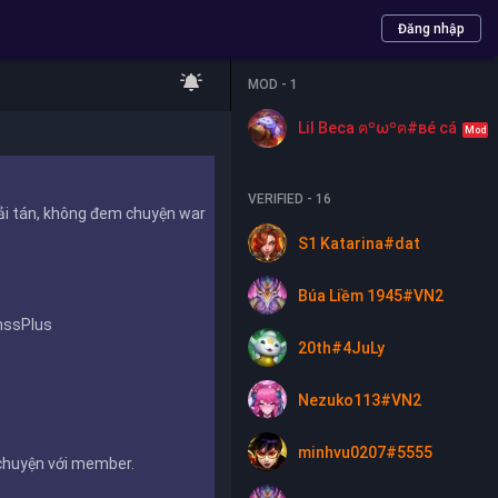
Đăng nhập
MOD - 1
ng or managing League of Legends. League of Legends and Ri
Lil Beca ฅºωºฅ#вé сá
Mod
lity for advertisements.
VERIFIED - 16
ải tán, không đem chuyện war
S1 Katarina#dat
Búa Liềm 1945#VN2
LmssPlus
20th#4JuLy
Nezuko113#VN2
minhvu0207#5555
 chuyện với member.