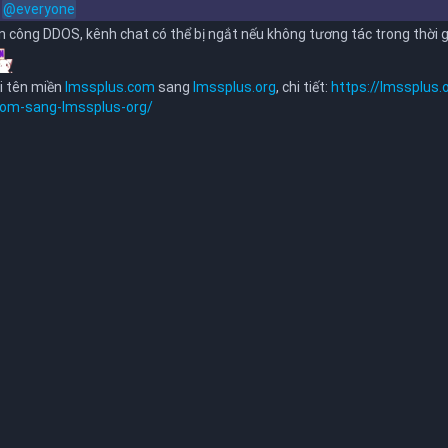
3
@everyone
 công DDOS, kênh chat có thể bị ngắt nếu không tương tác trong thời gia
i tên miền
lmssplus.com
sang
lmssplus.org
, chi tiết:
https://lmssplus.
com-sang-lmssplus-org/