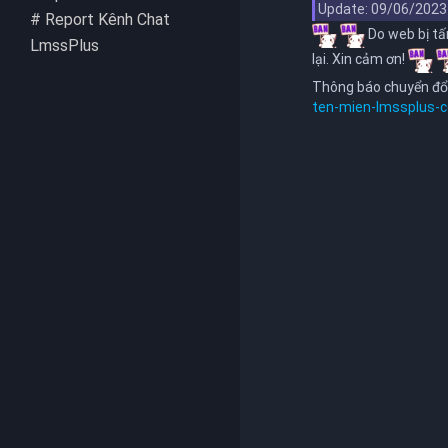
Update: 09/06/202
#
Report Kênh Chat
Do web bị tấn
LmssPlus
lại. Xin cảm ơn!
Thông báo chuyển đổ
ten-mien-lmssplus-
Quảng
Cáo