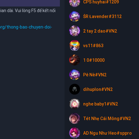
CPS huyhai#1209
n dài. Vui lòng F5 để kết nối
ŠR Łavender#3112
org/thong-bao-chuyen-doi-
2 tay 2 dao#VN2
vs11#863
1 0#10000
Pê Nè#VN2
dihuplon#VN2
nghe baby1#VN2
Tét Nhẹ Cái Mông#VN2
AD Ngu Như Heo#sppro